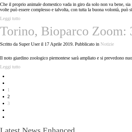
Che il proprio animale domestico vada in giro da solo non va bene, sia pe
volte può essere complesso e talvolta, con tutta la buona volontà, può s
Leggi tutto
Torino, Bioparco Zoom: 3
Scritto da Super User il
17 Aprile 2019
. Pubblicato in
Notizie
Il noto giardino zoologico piemontese sarà ampliato e si prevedono nuov
Leggi tutto
1
2
3
Latest News Enhanced