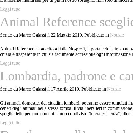
L’ambiente merita sempre di più il nostro sostegno, non solo di facciata
Leggi tutto
Animal Reference sceglie 
Scritto da Marco Galassi il
22 Maggio 2019
. Pubblicato in
Notizie
Animal Reference ha aderito a Italia No-proft, il portale della traspar
chiara e trasparente in cui sia facilmente accessibile ogni informazione ril
Leggi tutto
Lombardia, padrone e cane
Scritto da Marco Galassi il
17 Aprile 2019
. Pubblicato in
Notizie
Gli animali domestici dei cittadini lombardi potranno essere tumulati i
ceneri degli animali nella stessa tomba. Il via libera ieri in commissione
spoglie delle persone con cui hanno condiviso l’intera esistenza”, dice 
Leggi tutto