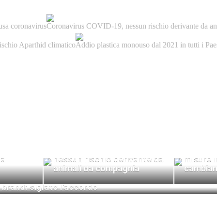
ausa coronavirus
Coronavirus COVID-19, nessun rischio derivante da a
rischio Aparthid climatico
Addio plastica monouso dal 2021 in tutti i Pa
onsumo di
Coronavirus COVID-19,
L'Onu la
sa
nessun rischio derivante da
misure i
animali da compagnia
cambiame
rischio 
 brand: siglato l'accordo