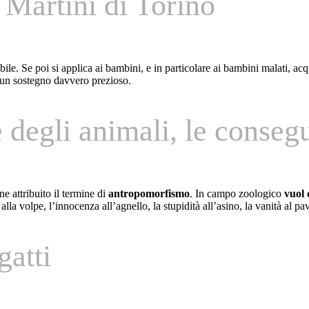
 Martini di Torino
ibile. Se poi si applica ai bambini, e in particolare ai bambini malati, a
a un sostegno davvero prezioso.
degli animali, le conseg
e attribuito il termine di
antropomorfismo
. In campo zoologico
vuol 
lla volpe, l’innocenza all’agnello, la stupidità all’asino, la vanità al pa
gatti