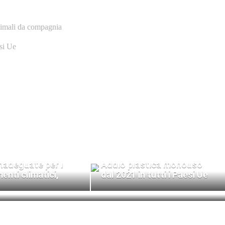
nimali da compagnia
esi Ue
ncia l'allarme:
nadeguate per i
Addio plastica monouso
nti climatici,
dal 2021 in tutti i Paesi Ue
Aparthid climatico