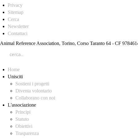
Privacy
Sitemap
Cerca
Newsletter
Contattaci
Animal Reference Association, Torino, Corso Taranto 64 - CF 97846
Home
Unisciti
Sostieni i progetti
Diventa volontario
Collaborano con noi
L'associazione
Principi
Statuto
Obiettivi
Trasparenza