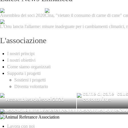
Assemblea dei soci 2020
Cina, "vietato il consumo di carne di cane" c
L'Onu lancia l'allarme: misure inadeguate per i cambiamenti climatici, 
L'associazione
I nostri principi
I nostri obiettivi
Come siamo organizzati
Supporta i progetti
Sostieni i progetti
Diventa volontario
Cina, "vietato il c
carne di cane" cau
Assemblea dei soci 2020
coronavirus
I soci di Animal Reference hanno sconti su oltre 200
Lavora con noi