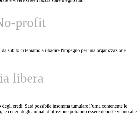
are e vivere Green faccia stare meglio tutti.
No-profit
in da subito ci teniamo a ribadire l'impegno per una organizzazione
ia libera
o degli eredi. Sarà possibile insomma tumulare l’urna contenente le
ri, le ceneri degli animali d’affezione potranno essere deposte vicino alle