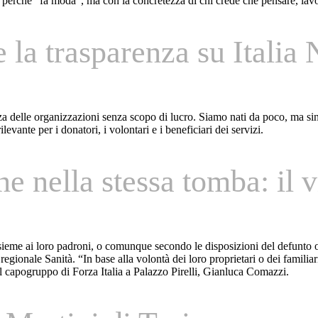
 perché “fa moda”, ma con la concretezza di chi crede che pensare, lavor
la trasparenza su Italia 
enza delle organizzazioni senza scopo di lucro. Siamo nati da poco, ma s
evante per i donatori, i volontari e i beneficiari dei servizi.
 nella stessa tomba: il v
nsieme ai loro padroni, o comunque secondo le disposizioni del defunto 
 regionale Sanità. “In base alla volontà dei loro proprietari o dei familia
il capogruppo di Forza Italia a Palazzo Pirelli, Gianluca Comazzi.